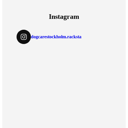
Instagram
dogcarestockholm.racksta