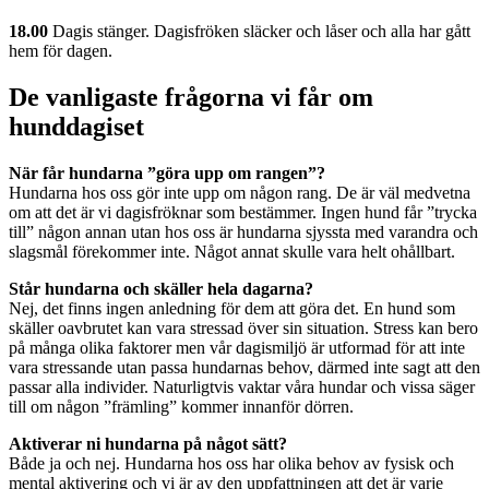
18.00
Dagis stänger. Dagisfröken släcker och låser och alla har gått
hem för dagen.
De vanligaste frågorna vi får om
hunddagiset
När får hundarna ”göra upp om rangen”?
Hundarna hos oss gör inte upp om någon rang. De är väl medvetna
om att det är vi dagisfröknar som bestämmer. Ingen hund får ”trycka
till” någon annan utan hos oss är hundarna sjyssta med varandra och
slagsmål förekommer inte. Något annat skulle vara helt ohållbart.
Står hundarna och skäller hela dagarna?
Nej, det finns ingen anledning för dem att göra det. En hund som
skäller oavbrutet kan vara stressad över sin situation. Stress kan bero
på många olika faktorer men vår dagismiljö är utformad för att inte
vara stressande utan passa hundarnas behov, därmed inte sagt att den
passar alla individer. Naturligtvis vaktar våra hundar och vissa säger
till om någon ”främling” kommer innanför dörren.
Aktiverar ni hundarna på något sätt?
Både ja och nej. Hundarna hos oss har olika behov av fysisk och
mental aktivering och vi är av den uppfattningen att det är varje