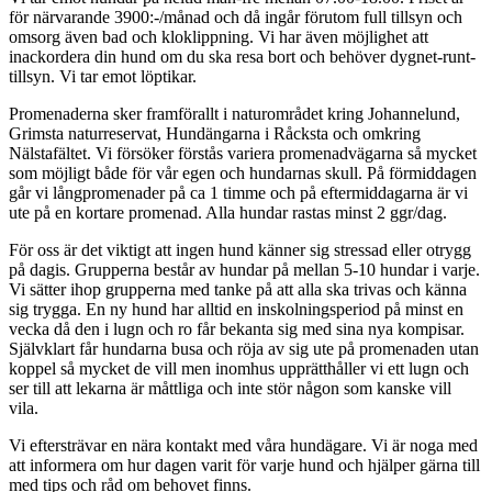
för närvarande 3900:-/månad och då ingår förutom full tillsyn och
omsorg även bad och kloklippning. Vi har även möjlighet att
inackordera din hund om du ska resa bort och behöver dygnet-runt-
tillsyn. Vi tar emot löptikar.
Promenaderna sker framförallt i naturområdet kring Johannelund,
Grimsta naturreservat, Hundängarna i Råcksta och omkring
Nälstafältet. Vi försöker förstås variera promenadvägarna så mycket
som möjligt både för vår egen och hundarnas skull. På förmiddagen
går vi långpromenader på ca 1 timme och på eftermiddagarna är vi
ute på en kortare promenad. Alla hundar rastas minst 2 ggr/dag.
För oss är det viktigt att ingen hund känner sig stressad eller otrygg
på dagis. Grupperna består av hundar på mellan 5-10 hundar i varje.
Vi sätter ihop grupperna med tanke på att alla ska trivas och känna
sig trygga. En ny hund har alltid en inskolningsperiod på minst en
vecka då den i lugn och ro får bekanta sig med sina nya kompisar.
Självklart får hundarna busa och röja av sig ute på promenaden utan
koppel så mycket de vill men inomhus upprätthåller vi ett lugn och
ser till att lekarna är måttliga och inte stör någon som kanske vill
vila.
Vi eftersträvar en nära kontakt med våra hundägare. Vi är noga med
att informera om hur dagen varit för varje hund och hjälper gärna till
med tips och råd om behovet finns.