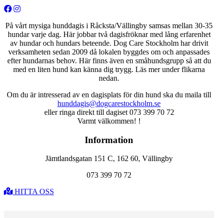
På vårt mysiga hunddagis i Råcksta/Vällingby samsas mellan 30-35
hundar varje dag. Här jobbar två dagisfröknar med lång erfarenhet
av hundar och hundars beteende. Dog Care Stockholm har drivit
verksamheten sedan 2009 då lokalen byggdes om och anpassades
efter hundarnas behov. Här finns även en småhundsgrupp så att du
med en liten hund kan känna dig trygg. Läs mer under flikarna
nedan.
Om du är intresserad av en dagisplats för din hund ska du maila till
hunddagis@dogcarestockholm.se
eller ringa direkt till dagiset 073 399 70 72
Varmt välkommen! !
Information
Jämtlandsgatan 151 C, 162 60, Vällingby
073 399 70 72
HITTA OSS