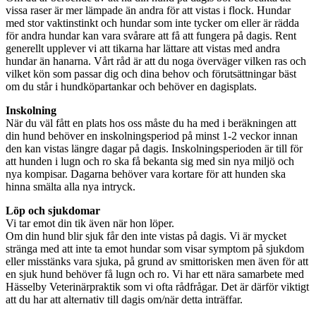
vissa raser är mer lämpade än andra för att vistas i flock. Hundar
med stor vaktinstinkt och hundar som inte tycker om eller är rädda
för andra hundar kan vara svårare att få att fungera på dagis. Rent
generellt upplever vi att tikarna har lättare att vistas med andra
hundar än hanarna. Vårt råd är att du noga överväger vilken ras och
vilket kön som passar dig och dina behov och förutsättningar bäst
om du står i hundköpartankar och behöver en dagisplats.
Inskolning
När du väl fått en plats hos oss måste du ha med i beräkningen att
din hund behöver en inskolningsperiod på minst 1-2 veckor innan
den kan vistas längre dagar på dagis. Inskolningsperioden är till för
att hunden i lugn och ro ska få bekanta sig med sin nya miljö och
nya kompisar. Dagarna behöver vara kortare för att hunden ska
hinna smälta alla nya intryck.
Löp och sjukdomar
Vi tar emot din tik även när hon löper.
Om din hund blir sjuk får den inte vistas på dagis. Vi är mycket
stränga med att inte ta emot hundar som visar symptom på sjukdom
eller misstänks vara sjuka, på grund av smittorisken men även för att
en sjuk hund behöver få lugn och ro. Vi har ett nära samarbete med
Hässelby Veterinärpraktik som vi ofta rådfrågar. Det är därför viktigt
att du har att alternativ till dagis om/när detta inträffar.