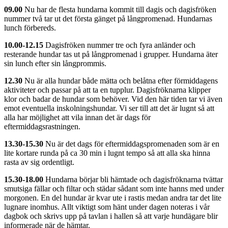
09.00
Nu har de flesta hundarna kommit till dagis och dagisfröken
nummer två tar ut det första gänget på långpromenad. Hundarnas
lunch förbereds.
10.00-12.15
Dagisfröken nummer tre och fyra anländer och
resterande hundar tas ut på långpromenad i grupper. Hundarna äter
sin lunch efter sin långprommis.
12.30
Nu är alla hundar både mätta och belåtna efter förmiddagens
aktiviteter och passar på att ta en tupplur. Dagisfröknarna klipper
klor och badar de hundar som behöver. Vid den här tiden tar vi även
emot eventuella inskolningshundar. Vi ser till att det är lugnt så att
alla har möjlighet att vila innan det är dags för
eftermiddagsrastningen.
13.30-15.30
Nu är det dags för eftermiddagspromenaden som är en
lite kortare runda på ca 30 min i lugnt tempo så att alla ska hinna
rasta av sig ordentligt.
15.30-18.00
Hundarna börjar bli hämtade och dagisfröknarna tvättar
smutsiga fällar och filtar och städar sådant som inte hanns med under
morgonen. En del hundar är kvar ute i rastis medan andra tar det lite
lugnare inomhus. Allt viktigt som hänt under dagen noteras i vår
dagbok och skrivs upp på tavlan i hallen så att varje hundägare blir
informerade när de hämtar.