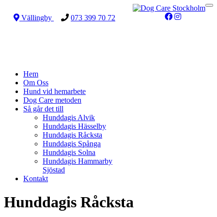
To
na
Vällingby
073 399 70 72
Hem
Om Oss
Hund vid hemarbete
Dog Care metoden
Så går det till
Hunddagis Alvik
Hunddagis Hässelby
Hunddagis Råcksta
Hunddagis Spånga
Hunddagis Solna
Hunddagis Hammarby
Sjöstad
Kontakt
Hunddagis Råcksta