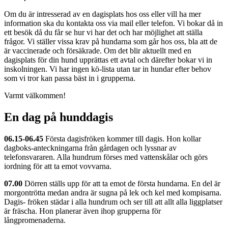
Om du är intresserad av en dagisplats hos oss eller vill ha mer
information ska du kontakta oss via mail eller telefon. Vi bokar då in
ett besök då du får se hur vi har det och har möjlighet att ställa
frågor. Vi ställer vissa krav på hundarna som går hos oss, bla att de
är vaccinerade och försäkrade. Om det blir aktuellt med en
dagisplats för din hund upprättas ett avtal och därefter bokar vi in
inskolningen. Vi har ingen kö-lista utan tar in hundar efter behov
som vi tror kan passa bäst in i grupperna.
Varmt välkommen!
En dag på hunddagis
06.15-06.45
Första dagisfröken kommer till dagis. Hon kollar
dagboks-anteckningarna från gårdagen och lyssnar av
telefonsvararen. Alla hundrum förses med vattenskålar och görs
iordning för att ta emot vovvarna.
07.00
Dörren ställs upp för att ta emot de första hundarna. En del är
morgontrötta medan andra är sugna på lek och kel med kompisarna.
Dagis- fröken städar i alla hundrum och ser till att allt alla liggplatser
är fräscha. Hon planerar även ihop grupperna för
långpromenaderna.