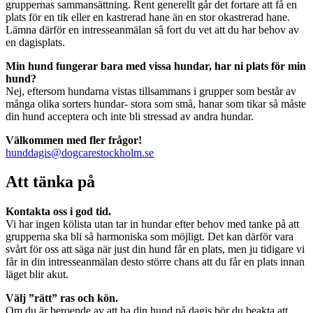
gruppernas sammansättning. Rent generellt går det fortare att få en
plats för en tik eller en kastrerad hane än en stor okastrerad hane.
Lämna därför en intresseanmälan så fort du vet att du har behov av
en dagisplats.
Min hund fungerar bara med vissa hundar, har ni plats för min
hund?
Nej, eftersom hundarna vistas tillsammans i grupper som består av
många olika sorters hundar- stora som små, hanar som tikar så måste
din hund acceptera och inte bli stressad av andra hundar.
Välkommen med fler frågor!
hunddagis@dogcarestockholm.se
Att tänka på
Kontakta oss i god tid.
Vi har ingen kölista utan tar in hundar efter behov med tanke på att
grupperna ska bli så harmoniska som möjligt. Det kan därför vara
svårt för oss att säga när just din hund får en plats, men ju tidigare vi
får in din intresseanmälan desto större chans att du får en plats innan
läget blir akut.
Välj ”rätt” ras och kön.
Om du är beroende av att ha din hund på dagis bör du beakta att