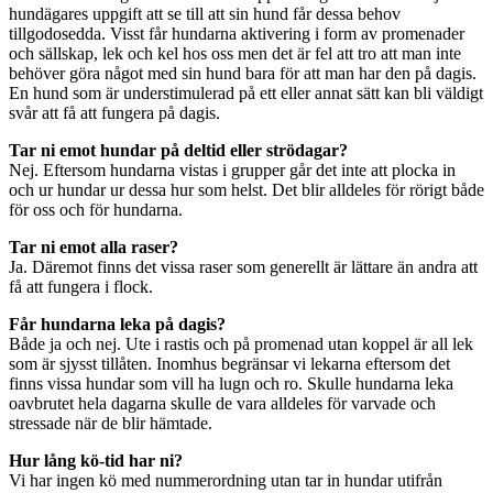
hundägares uppgift att se till att sin hund får dessa behov
tillgodosedda. Visst får hundarna aktivering i form av promenader
och sällskap, lek och kel hos oss men det är fel att tro att man inte
behöver göra något med sin hund bara för att man har den på dagis.
En hund som är understimulerad på ett eller annat sätt kan bli väldigt
svår att få att fungera på dagis.
Tar ni emot hundar på deltid eller strödagar?
Nej. Eftersom hundarna vistas i grupper går det inte att plocka in
och ur hundar ur dessa hur som helst. Det blir alldeles för rörigt både
för oss och för hundarna.
Tar ni emot alla raser?
Ja. Däremot finns det vissa raser som generellt är lättare än andra att
få att fungera i flock.
Får hundarna leka på dagis?
Både ja och nej. Ute i rastis och på promenad utan koppel är all lek
som är sjysst tillåten. Inomhus begränsar vi lekarna eftersom det
finns vissa hundar som vill ha lugn och ro. Skulle hundarna leka
oavbrutet hela dagarna skulle de vara alldeles för varvade och
stressade när de blir hämtade.
Hur lång kö-tid har ni?
Vi har ingen kö med nummerordning utan tar in hundar utifrån